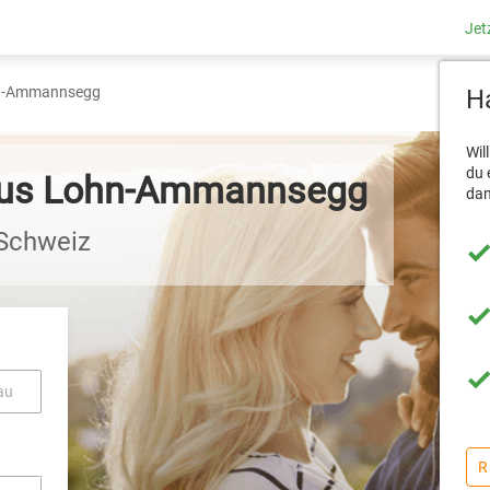
Jet
n-Ammannsegg
Ha
Wil
du 
 aus Lohn-Ammannsegg
dam
 Schweiz
au
R