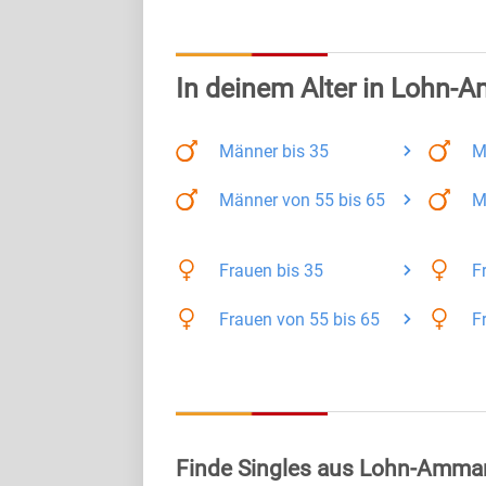
In deinem Alter in Lohn
Männer
bis 35
M
Männer
von 55 bis 65
M
Frauen
bis 35
F
Frauen
von 55 bis 65
F
Finde Singles aus Lohn-Amma