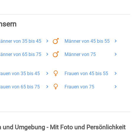
msern
änner
von 35 bis 45
Männer
von 45 bis 55
änner
von 65 bis 75
Männer
von 75
rauen
von 35 bis 45
Frauen
von 45 bis 55
rauen
von 65 bis 75
Frauen
von 75
n und Umgebung - Mit Foto und Persönlichkeit