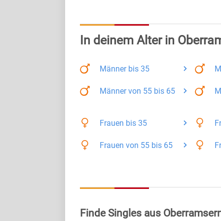
In deinem Alter in Oberra
Männer
bis 35
M
Männer
von 55 bis 65
M
Frauen
bis 35
F
Frauen
von 55 bis 65
F
Finde Singles aus Oberramser