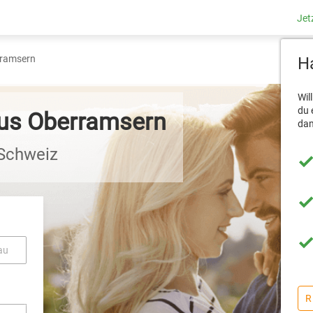
Jet
ramsern
Ha
Wil
du 
aus Oberramsern
dam
 Schweiz
au
R