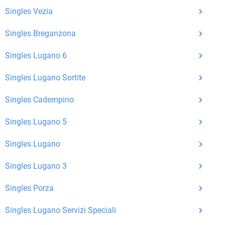
Nachrichten von anderen Mitgliedern.
Singles Vezia
Matching-Spiel
: Matchen Sie täglich bis zu 100
Singles Breganzona
Profile ohne zusätzliche Kosten. So können Sie
Singles Lugano 6
spielend neue Leute kennenlernen.
Singles Lugano Sortite
Was macht Bildkontakte besonders?
Singles Cadempino
Kostenlose Kontaktfunktionen
: Im Gegensatz zu
vielen anderen Singlebörsen bietet Bildkontakte
Singles Lugano 5
viele wichtige Funktionen zur Kontaktaufnahme
Singles Lugano
kostenlos an.
Singles Lugano 3
Große Community
: Mit über 4 Millionen
Registrierungen haben Sie beste Chancen,
Singles Porza
jemanden zu finden, der zu Ihnen passt.
Singles Lugano Servizi Speciali
Einfach und intuitiv
: Unsere Plattform ist