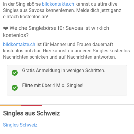
In der Singlebörse
bildkontakte.ch
kannst du attraktive
jedes Profil sorgfältig von unserem Team
Singles aus Savosa kennenlernen. Melde dich jetzt ganz
überprüft, bevor es aktiviert wird, um
einfach kostenlos an!
sicherzustellen, dass du nur echte Menschen
❤️ Welche Singlebörse für Savosa ist wirklich
kennenlernst.
kostenlos?
Echtheitschecks
: Freiwillige Echtheitsprüfungen
bildkontakte.ch
ist für Männer und Frauen dauerhaft
kostenlos nutzbar. Hier kannst du anderen Singles kostenlos
bieten Ihnen die Möglichkeit, noch mehr
Nachrichten schicken und auf Nachrichten antworten.
Vertrauen in Ihre Kontakte zu haben.
Keine Chance für Störenfriede
: Wir sorgen dafür,
Gratis Anmeldung in wenigen Schritten.
dass Fake-Profile und unangebrachtes Verhalten
Flirte mit über 4 Mio. Singles!
keinen Platz auf unserer Plattform haben und Sie
sich auf Bildkontakte sicher fühlen können.
Kundendienst
: Der Kundendienst steht
Singles aus Schweiz
kompetent Rede und Antwort, dazu können
unterschiedliche Wege gewählt werden. Wie z.B.
Singles Schweiz
Telefon
und
E-Mail
.