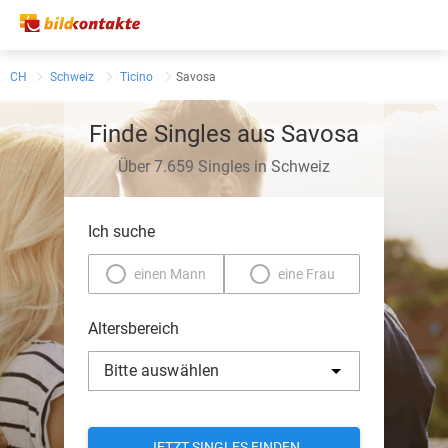
CH
Schweiz
Ticino
Savosa
Finde Singles aus Savosa
Über 7.659 Singles in Schweiz
Ich suche
einen Mann
eine Frau
Altersbereich
Bitte auswählen
JETZT SINGLES FINDEN