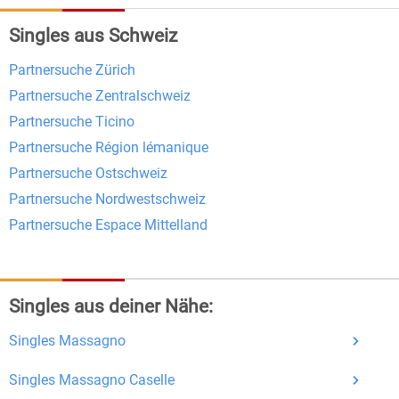
Singles aus Schweiz
Kostenlose Funktionen bei Bildkontakte
Partnersuche Zürich
Registrierung
: Erstellen Sie Ihr eigenes Profil
Partnersuche Zentralschweiz
kostenlos.
Partnersuche Ticino
Mitglieder finden
: Suchen Sie kostenlos nach
Partnersuche Région lémanique
anderen Singles die zu Ihnen passen.
Partnersuche Ostschweiz
Profile einsehen
: Sie können andere Profile
Partnersuche Nordwestschweiz
inklusive des Profilbldes kostenlos ansehen.
Partnersuche Espace Mittelland
Kostenloses Nachrichtensystem
: Alle wichtigen
Funktionen des Nachrichtensystems sind völlig
kostenlos und ohne versteckte Kosten!
Singles aus deiner Nähe:
Schreiben Sie kostenlos Nachrichten an
Singles Massagno
anderen Mitgliedern.
Erhalten und beantworten Sie kostenlos
Singles Massagno Caselle