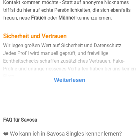
Kontakt kommen möchte - Statt auf anonyme Nicknames
triffst du hier auf echte Persönlichkeiten, die sich ebenfalls
freuen, neue
Frauen
oder
Männer
kennenzulernen.
Sicherheit und Vertrauen
Wir legen großen Wert auf Sicherheit und Datenschutz.
Jedes Profil wird manuell geprüft, und freiwillige
Echtheitschecks schaffen zusätzliches Vertrauen. Fake-
Profile und unangemessenes Verhalten haben bei uns keinen
Platz.
Weiterlesen
25 Jahre Erfahrung
: Seit 2000 bringt Bildkontakte
Menschen mit dem Wunsch nach einer
Partnerschaft zusammen. Dabei legen wir
großen Wert auf Sicherheit, Seriosität und eine
FAQ für Savosa
vertrauensvolle Umgebung.
❤️ Wo kann ich in Savosa Singles kennenlernen?
Manuell geprüfte Profile
: Bei Bildkontakte wird