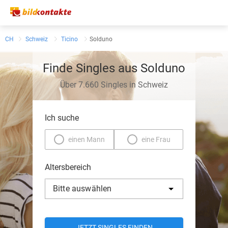
CH
Schweiz
Ticino
Solduno
Finde Singles aus Solduno
Über 7.660 Singles in Schweiz
Ich suche
einen Mann
eine Frau
Altersbereich
Bitte auswählen
JETZT SINGLES FINDEN