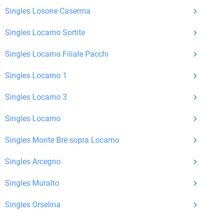
Nachrichten von anderen Mitgliedern.
Singles Losone Caserma
Matching-Spiel
: Matchen Sie täglich bis zu 100
Singles Locarno Sortite
Profile ohne zusätzliche Kosten. So können Sie
Singles Locarno Filiale Pacchi
spielend neue Leute kennenlernen.
Singles Locarno 1
Was macht Bildkontakte besonders?
Singles Locarno 3
Kostenlose Kontaktfunktionen
: Im Gegensatz zu
vielen anderen Singlebörsen bietet Bildkontakte
Singles Locarno
viele wichtige Funktionen zur Kontaktaufnahme
Singles Monte Brè sopra Locarno
kostenlos an.
Singles Arcegno
Große Community
: Mit über 4 Millionen
Registrierungen haben Sie beste Chancen,
Singles Muralto
jemanden zu finden, der zu Ihnen passt.
Singles Orselina
Einfach und intuitiv
: Unsere Plattform ist