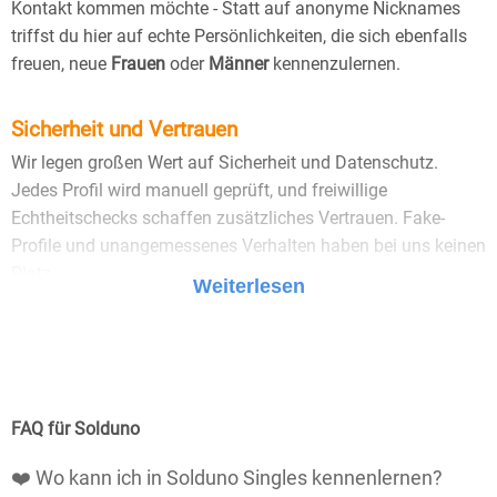
Kontakt kommen möchte - Statt auf anonyme Nicknames
triffst du hier auf echte Persönlichkeiten, die sich ebenfalls
freuen, neue
Frauen
oder
Männer
kennenzulernen.
Sicherheit und Vertrauen
Wir legen großen Wert auf Sicherheit und Datenschutz.
Jedes Profil wird manuell geprüft, und freiwillige
Echtheitschecks schaffen zusätzliches Vertrauen. Fake-
Profile und unangemessenes Verhalten haben bei uns keinen
Platz.
Weiterlesen
25 Jahre Erfahrung
: Seit 2000 bringt Bildkontakte
Menschen mit dem Wunsch nach einer
Partnerschaft zusammen. Dabei legen wir
großen Wert auf Sicherheit, Seriosität und eine
FAQ für Solduno
vertrauensvolle Umgebung.
❤️ Wo kann ich in Solduno Singles kennenlernen?
Manuell geprüfte Profile
: Bei Bildkontakte wird