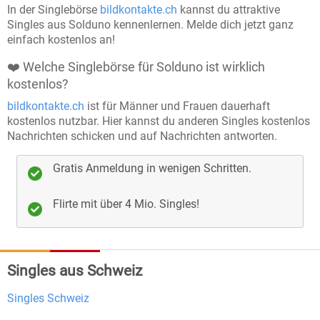
In der Singlebörse
bildkontakte.ch
kannst du attraktive
jedes Profil sorgfältig von unserem Team
Singles aus Solduno kennenlernen. Melde dich jetzt ganz
überprüft, bevor es aktiviert wird, um
einfach kostenlos an!
sicherzustellen, dass du nur echte Menschen
❤️ Welche Singlebörse für Solduno ist wirklich
kennenlernst.
kostenlos?
Echtheitschecks
: Freiwillige Echtheitsprüfungen
bildkontakte.ch
ist für Männer und Frauen dauerhaft
kostenlos nutzbar. Hier kannst du anderen Singles kostenlos
bieten Ihnen die Möglichkeit, noch mehr
Nachrichten schicken und auf Nachrichten antworten.
Vertrauen in Ihre Kontakte zu haben.
Keine Chance für Störenfriede
: Wir sorgen dafür,
Gratis Anmeldung in wenigen Schritten.
dass Fake-Profile und unangebrachtes Verhalten
Flirte mit über 4 Mio. Singles!
keinen Platz auf unserer Plattform haben und Sie
sich auf Bildkontakte sicher fühlen können.
Kundendienst
: Der Kundendienst steht
Singles aus Schweiz
kompetent Rede und Antwort, dazu können
unterschiedliche Wege gewählt werden. Wie z.B.
Singles Schweiz
Telefon
und
E-Mail
.