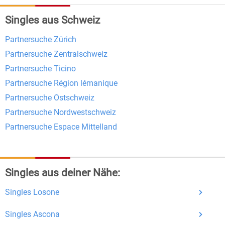
Singles aus Schweiz
Kostenlose Funktionen bei Bildkontakte
Partnersuche Zürich
Registrierung
: Erstellen Sie Ihr eigenes Profil
Partnersuche Zentralschweiz
kostenlos.
Partnersuche Ticino
Mitglieder finden
: Suchen Sie kostenlos nach
Partnersuche Région lémanique
anderen Singles die zu Ihnen passen.
Partnersuche Ostschweiz
Profile einsehen
: Sie können andere Profile
Partnersuche Nordwestschweiz
inklusive des Profilbldes kostenlos ansehen.
Partnersuche Espace Mittelland
Kostenloses Nachrichtensystem
: Alle wichtigen
Funktionen des Nachrichtensystems sind völlig
kostenlos und ohne versteckte Kosten!
Singles aus deiner Nähe:
Schreiben Sie kostenlos Nachrichten an
Singles Losone
anderen Mitgliedern.
Erhalten und beantworten Sie kostenlos
Singles Ascona