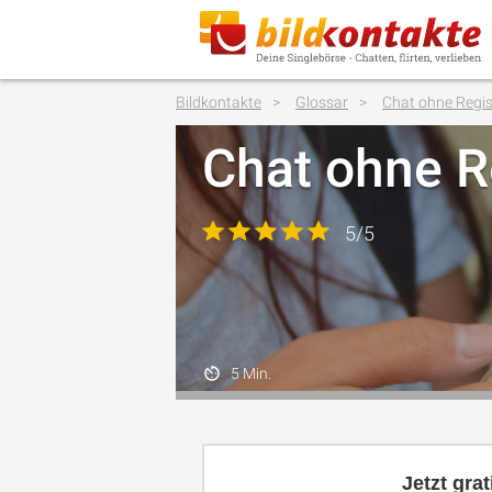
Bildkontakte
Glossar
Chat ohne Regis
Chat ohne R
5/5
5 Min.
Jetzt gra