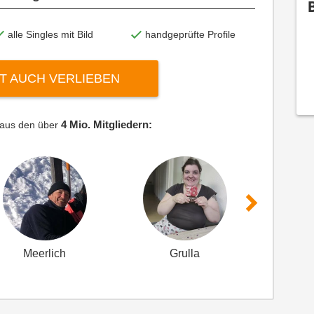
CONTINUE
alle Singles mit Bild
handgeprüfte Profile
check
Simple registration in a few steps
T AUCH VERLIEBEN
check
Confidential handling of your data
4 Mio. Mitgliedern:
 aus den über
check
Many active singles
Meerlich
Grulla
M