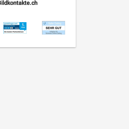
Bildkontakte.ch
erlyn
Marry60
Topy