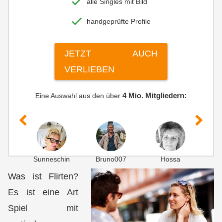
alle Singles mit Bild
CONTINUE
handgeprüfte Profile
check
Simple registration in a few steps
JETZT AUCH
check
Confidential handling of your data
VERLIEBEN
check
Many active singles
4 Mio. Mitgliedern:
Eine Auswahl aus den über
Sunneschin
Bruno007
Hossa
G
Was ist Flirten?
Es ist eine Art
Spiel mit