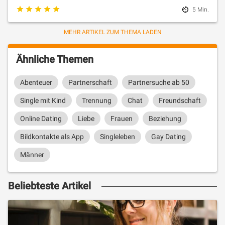
5 Min.
MEHR ARTIKEL ZUM THEMA LADEN
Ähnliche Themen
Abenteuer
Partnerschaft
Partnersuche ab 50
Single mit Kind
Trennung
Chat
Freundschaft
Online Dating
Liebe
Frauen
Beziehung
Bildkontakte als App
Singleleben
Gay Dating
Männer
Beliebteste Artikel