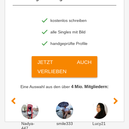
kostenlos schreiben
alle Singles mit Bild
handgeprüfte Profile
JETZT AUCH
VERLIEBEN
4 Mio. Mitgliedern:
Eine Auswahl aus den über
Nadya-
smile333
Lucy21
g
447