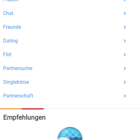
Chat
Mit Bildkontakte kannst du den nächsten Schritt wagen –
Freunde
ohne Druck, aber mit viel Freude. Starte jetzt deine Reise und
entdecke, wie schön es ist, jemanden zu finden, der wirklich
Dating
zu dir passt.
Flirt
Partnersuche
Singlebörse
Partnerschaft
Empfehlungen