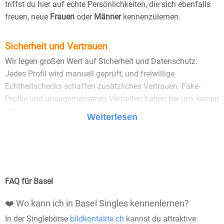
triffst du hier auf echte Persönlichkeiten, die sich ebenfalls
freuen, neue
Frauen
oder
Männer
kennenzulernen.
Sicherheit und Vertrauen
Wir legen großen Wert auf Sicherheit und Datenschutz.
Jedes Profil wird manuell geprüft, und freiwillige
Echtheitschecks schaffen zusätzliches Vertrauen. Fake-
Profile und unangemessenes Verhalten haben bei uns keinen
Platz.
Weiterlesen
25 Jahre Erfahrung
: Seit 2000 bringt Bildkontakte
Menschen mit dem Wunsch nach einer
Partnerschaft zusammen. Dabei legen wir
großen Wert auf Sicherheit, Seriosität und eine
FAQ für Basel
vertrauensvolle Umgebung.
❤️ Wo kann ich in Basel Singles kennenlernen?
Manuell geprüfte Profile
: Bei Bildkontakte wird
In der Singlebörse
bildkontakte.ch
kannst du attraktive