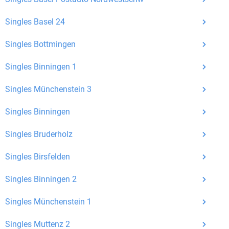
Matching-Spiel
: Matchen Sie täglich bis zu 100
Singles Basel 24
Profile ohne zusätzliche Kosten. So können Sie
Singles Bottmingen
spielend neue Leute kennenlernen.
Singles Binningen 1
Was macht Bildkontakte besonders?
Singles Münchenstein 3
Kostenlose Kontaktfunktionen
: Im Gegensatz zu
vielen anderen Singlebörsen bietet Bildkontakte
Singles Binningen
viele wichtige Funktionen zur Kontaktaufnahme
Singles Bruderholz
kostenlos an.
Singles Birsfelden
Große Community
: Mit über 4 Millionen
Registrierungen haben Sie beste Chancen,
Singles Binningen 2
jemanden zu finden, der zu Ihnen passt.
Singles Münchenstein 1
Einfach und intuitiv
: Unsere Plattform ist
benutzerfreundlich gestaltet, sodass Sie sich voll
Singles Muttenz 2