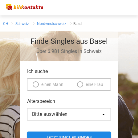
CH
Schweiz
Nordwestschweiz
Basel
Finde Singles aus Basel
Über 6.981 Singles in Schweiz
Ich suche
einen Mann
eine Frau
Altersbereich
Bitte auswählen
JETZT SINGLES FINDEN