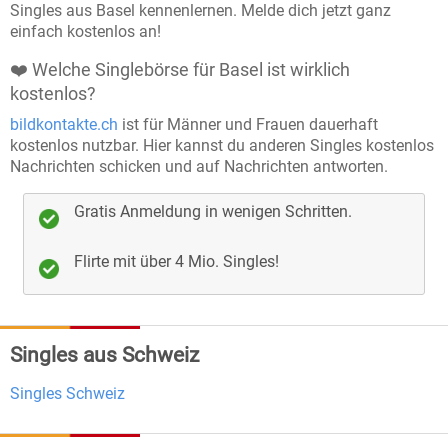
jedes Profil sorgfältig von unserem Team
Singles aus Basel kennenlernen. Melde dich jetzt ganz
überprüft, bevor es aktiviert wird, um
einfach kostenlos an!
sicherzustellen, dass du nur echte Menschen
❤️ Welche Singlebörse für Basel ist wirklich
kennenlernst.
kostenlos?
Echtheitschecks
: Freiwillige Echtheitsprüfungen
bildkontakte.ch
ist für Männer und Frauen dauerhaft
kostenlos nutzbar. Hier kannst du anderen Singles kostenlos
bieten Ihnen die Möglichkeit, noch mehr
Nachrichten schicken und auf Nachrichten antworten.
Vertrauen in Ihre Kontakte zu haben.
Keine Chance für Störenfriede
: Wir sorgen dafür,
Gratis Anmeldung in wenigen Schritten.
dass Fake-Profile und unangebrachtes Verhalten
Flirte mit über 4 Mio. Singles!
keinen Platz auf unserer Plattform haben und Sie
sich auf Bildkontakte sicher fühlen können.
Kundendienst
: Der Kundendienst steht
Singles aus Schweiz
kompetent Rede und Antwort, dazu können
unterschiedliche Wege gewählt werden. Wie z.B.
Singles Schweiz
Telefon
und
E-Mail
.