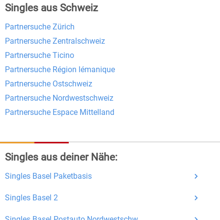
Singles aus Schweiz
Kostenlose Funktionen bei Bildkontakte
Partnersuche Zürich
Registrierung
: Erstellen Sie Ihr eigenes Profil
Partnersuche Zentralschweiz
kostenlos.
Partnersuche Ticino
Mitglieder finden
: Suchen Sie kostenlos nach
Partnersuche Région lémanique
anderen Singles die zu Ihnen passen.
Partnersuche Ostschweiz
Profile einsehen
: Sie können andere Profile
Partnersuche Nordwestschweiz
inklusive des Profilbldes kostenlos ansehen.
Partnersuche Espace Mittelland
Kostenloses Nachrichtensystem
: Alle wichtigen
Funktionen des Nachrichtensystems sind völlig
kostenlos und ohne versteckte Kosten!
Singles aus deiner Nähe:
Schreiben Sie kostenlos Nachrichten an
Singles Basel Paketbasis
anderen Mitgliedern.
Erhalten und beantworten Sie kostenlos
Singles Basel 2
Nachrichten von anderen Mitgliedern.
Singles Basel Postauto Nordwestschw