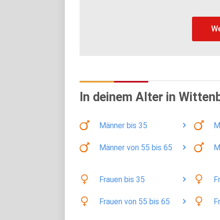
We
In deinem Alter in Witten
Männer
bis 35
M
Männer
von 55 bis 65
M
Frauen
bis 35
F
Frauen
von 55 bis 65
F