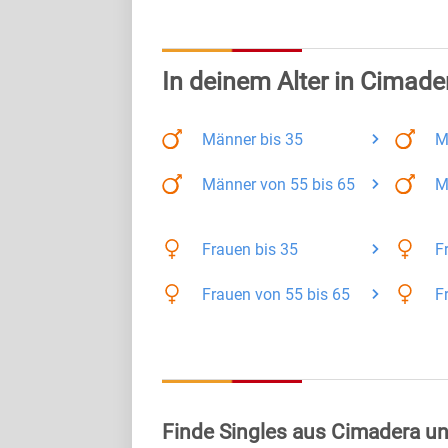
In deinem Alter in Cimade
Männer
bis 35
M
Männer
von 55 bis 65
M
Frauen
bis 35
F
Frauen
von 55 bis 65
F
Finde Singles aus Cimadera un