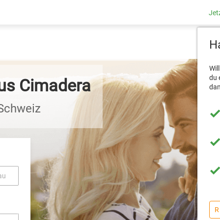
Jet
Ha
Wil
du 
aus Cimadera
dam
 Schweiz
au
R