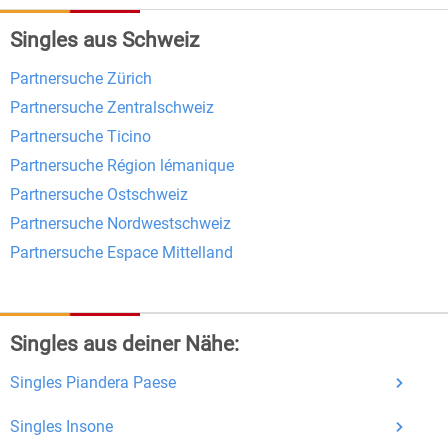
Singles aus Schweiz
Kostenlose Funktionen bei Bildkontakte
Partnersuche Zürich
Registrierung
: Erstellen Sie Ihr eigenes Profil
Partnersuche Zentralschweiz
kostenlos.
Partnersuche Ticino
Mitglieder finden
: Suchen Sie kostenlos nach
Partnersuche Région lémanique
anderen Singles die zu Ihnen passen.
Partnersuche Ostschweiz
Profile einsehen
: Sie können andere Profile
Partnersuche Nordwestschweiz
inklusive des Profilbldes kostenlos ansehen.
Partnersuche Espace Mittelland
Kostenloses Nachrichtensystem
: Alle wichtigen
Funktionen des Nachrichtensystems sind völlig
kostenlos und ohne versteckte Kosten!
Singles aus deiner Nähe:
Schreiben Sie kostenlos Nachrichten an
Singles Piandera Paese
anderen Mitgliedern.
Erhalten und beantworten Sie kostenlos
Singles Insone