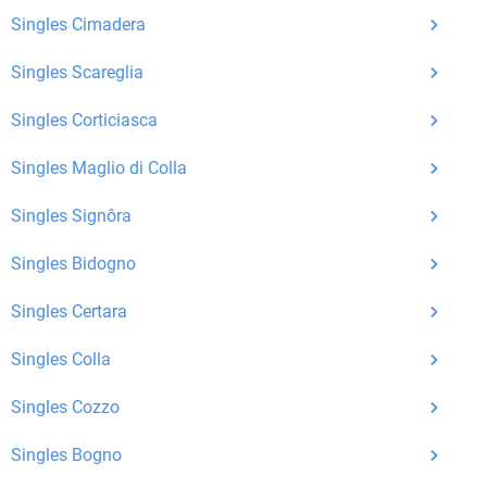
Nachrichten von anderen Mitgliedern.
Singles Cimadera
Matching-Spiel
: Matchen Sie täglich bis zu 100
Singles Scareglia
Profile ohne zusätzliche Kosten. So können Sie
Singles Corticiasca
spielend neue Leute kennenlernen.
Singles Maglio di Colla
Was macht Bildkontakte besonders?
Singles Signôra
Kostenlose Kontaktfunktionen
: Im Gegensatz zu
vielen anderen Singlebörsen bietet Bildkontakte
Singles Bidogno
viele wichtige Funktionen zur Kontaktaufnahme
Singles Certara
kostenlos an.
Singles Colla
Große Community
: Mit über 4 Millionen
Registrierungen haben Sie beste Chancen,
Singles Cozzo
jemanden zu finden, der zu Ihnen passt.
Singles Bogno
Einfach und intuitiv
: Unsere Plattform ist