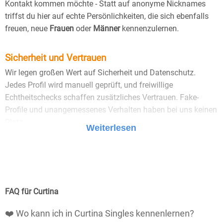
Kontakt kommen möchte - Statt auf anonyme Nicknames
triffst du hier auf echte Persönlichkeiten, die sich ebenfalls
freuen, neue
Frauen
oder
Männer
kennenzulernen.
Sicherheit und Vertrauen
Wir legen großen Wert auf Sicherheit und Datenschutz.
Jedes Profil wird manuell geprüft, und freiwillige
Echtheitschecks schaffen zusätzliches Vertrauen. Fake-
Profile und unangemessenes Verhalten haben bei uns keinen
Platz.
Weiterlesen
25 Jahre Erfahrung
: Seit 2000 bringt Bildkontakte
Menschen mit dem Wunsch nach einer
Partnerschaft zusammen. Dabei legen wir
großen Wert auf Sicherheit, Seriosität und eine
FAQ für Curtina
vertrauensvolle Umgebung.
❤️ Wo kann ich in Curtina Singles kennenlernen?
Manuell geprüfte Profile
: Bei Bildkontakte wird