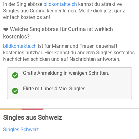
In der Singlebörse
bildkontakte.ch
kannst du attraktive
jedes Profil sorgfältig von unserem Team
Singles aus Curtina kennenlernen. Melde dich jetzt ganz
überprüft, bevor es aktiviert wird, um
einfach kostenlos an!
sicherzustellen, dass du nur echte Menschen
❤️ Welche Singlebörse für Curtina ist wirklich
kennenlernst.
kostenlos?
Echtheitschecks
: Freiwillige Echtheitsprüfungen
bildkontakte.ch
ist für Männer und Frauen dauerhaft
kostenlos nutzbar. Hier kannst du anderen Singles kostenlos
bieten Ihnen die Möglichkeit, noch mehr
Nachrichten schicken und auf Nachrichten antworten.
Vertrauen in Ihre Kontakte zu haben.
Keine Chance für Störenfriede
: Wir sorgen dafür,
Gratis Anmeldung in wenigen Schritten.
dass Fake-Profile und unangebrachtes Verhalten
Flirte mit über 4 Mio. Singles!
keinen Platz auf unserer Plattform haben und Sie
sich auf Bildkontakte sicher fühlen können.
Kundendienst
: Der Kundendienst steht
Singles aus Schweiz
kompetent Rede und Antwort, dazu können
unterschiedliche Wege gewählt werden. Wie z.B.
Singles Schweiz
Telefon
und
E-Mail
.