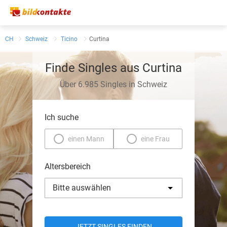
CH
Schweiz
Ticino
Curtina
Finde Singles aus Curtina
Über 6.985 Singles in Schweiz
Ich suche
einen Mann
eine Frau
Altersbereich
Bitte auswählen
JETZT SINGLES FINDEN