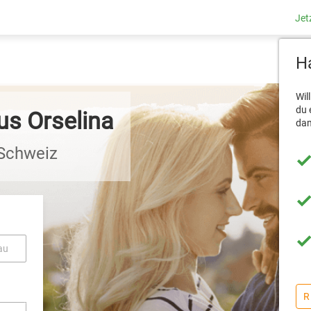
Jet
Ha
Wil
du 
us Orselina
dam
 Schweiz
au
R