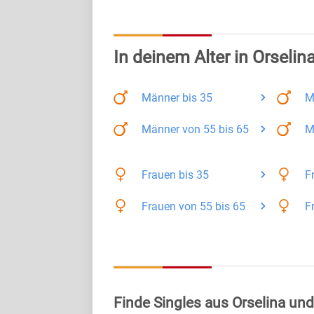
In deinem Alter in Orselin
Männer
bis 35
M
Männer
von 55 bis 65
M
Frauen
bis 35
F
Frauen
von 55 bis 65
F
Finde Singles aus Orselina un