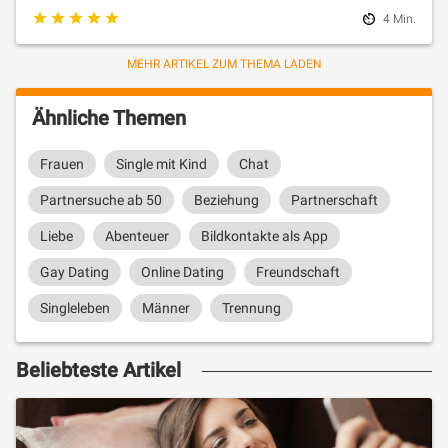
4 Min.
MEHR ARTIKEL ZUM THEMA LADEN
Ähnliche Themen
Frauen
Single mit Kind
Chat
Partnersuche ab 50
Beziehung
Partnerschaft
Liebe
Abenteuer
Bildkontakte als App
Gay Dating
Online Dating
Freundschaft
Singleleben
Männer
Trennung
Beliebteste Artikel