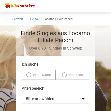
CH
Schweiz
Ticino
Locarno Filiale Pacchi
Finde Singles aus Locarno
Filiale Pacchi
Über 6.981 Singles in Schweiz
Ich suche
einen Mann
eine Frau
Altersbereich
Bitte auswählen