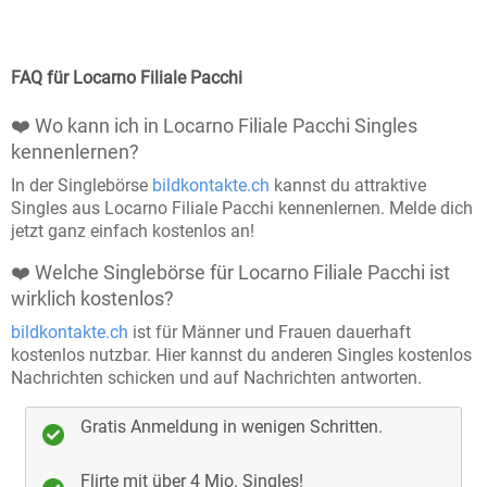
Menschen mit dem Wunsch nach einer
Partnerschaft zusammen. Dabei legen wir
großen Wert auf Sicherheit, Seriosität und eine
FAQ für Locarno Filiale Pacchi
vertrauensvolle Umgebung.
❤️ Wo kann ich in Locarno Filiale Pacchi Singles
Manuell geprüfte Profile
: Bei Bildkontakte wird
kennenlernen?
jedes Profil sorgfältig von unserem Team
In der Singlebörse
bildkontakte.ch
kannst du attraktive
überprüft, bevor es aktiviert wird, um
Singles aus Locarno Filiale Pacchi kennenlernen. Melde dich
jetzt ganz einfach kostenlos an!
sicherzustellen, dass du nur echte Menschen
kennenlernst.
❤️ Welche Singlebörse für Locarno Filiale Pacchi ist
wirklich kostenlos?
Echtheitschecks
: Freiwillige Echtheitsprüfungen
bildkontakte.ch
ist für Männer und Frauen dauerhaft
bieten Ihnen die Möglichkeit, noch mehr
kostenlos nutzbar. Hier kannst du anderen Singles kostenlos
Vertrauen in Ihre Kontakte zu haben.
Nachrichten schicken und auf Nachrichten antworten.
Keine Chance für Störenfriede
: Wir sorgen dafür,
Gratis Anmeldung in wenigen Schritten.
dass Fake-Profile und unangebrachtes Verhalten
keinen Platz auf unserer Plattform haben und Sie
Flirte mit über 4 Mio. Singles!