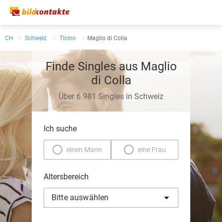
CH
Schweiz
Ticino
Maglio di Colla
Finde Singles aus Maglio
di Colla
Über 6.981 Singles in Schweiz
Ich suche
einen Mann
eine Frau
Altersbereich
Bitte auswählen