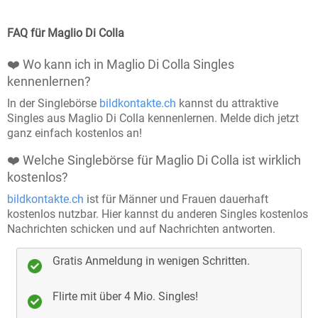
Partnerschaft zusammen. Dabei legen wir
großen Wert auf Sicherheit, Seriosität und eine
FAQ für Maglio Di Colla
vertrauensvolle Umgebung.
❤️ Wo kann ich in Maglio Di Colla Singles
Manuell geprüfte Profile
: Bei Bildkontakte wird
kennenlernen?
jedes Profil sorgfältig von unserem Team
In der Singlebörse
bildkontakte.ch
kannst du attraktive
überprüft, bevor es aktiviert wird, um
Singles aus Maglio Di Colla kennenlernen. Melde dich jetzt
ganz einfach kostenlos an!
sicherzustellen, dass du nur echte Menschen
kennenlernst.
❤️ Welche Singlebörse für Maglio Di Colla ist wirklich
kostenlos?
Echtheitschecks
: Freiwillige Echtheitsprüfungen
bildkontakte.ch
ist für Männer und Frauen dauerhaft
bieten Ihnen die Möglichkeit, noch mehr
kostenlos nutzbar. Hier kannst du anderen Singles kostenlos
Vertrauen in Ihre Kontakte zu haben.
Nachrichten schicken und auf Nachrichten antworten.
Keine Chance für Störenfriede
: Wir sorgen dafür,
Gratis Anmeldung in wenigen Schritten.
dass Fake-Profile und unangebrachtes Verhalten
keinen Platz auf unserer Plattform haben und Sie
Flirte mit über 4 Mio. Singles!
sich auf Bildkontakte sicher fühlen können.